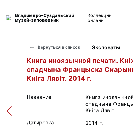
Владимиро-Суздальский
Коллекции
музей-заповедник
онлайн
Экспонаты
Вернуться в список
Книга иноязычной печати. Кн
спадчына Францыска Скарыны
Кнiга Лявiт. 2014 г.
Название
Книга иноязычной
спадчына Францы
Кнiга Лявiт
Датировка
2014 г.