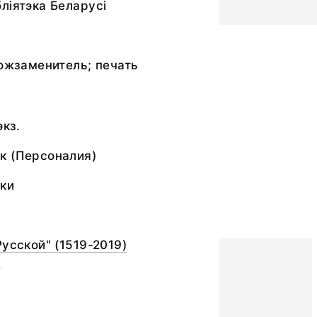
лiятэка Беларусi
кожзаменитель; печать
экз.
к (Персоналия)
ки
Русской" (1519-2019)
)