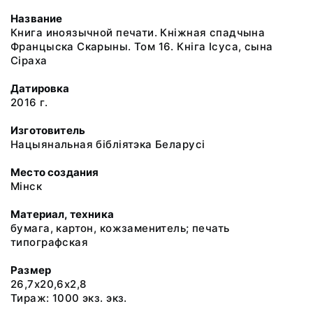
Название
Книга иноязычной печати. Кнiжная спадчына
Францыска Скарыны. Том 16. Кнiга Iсуса, сына
Сiраха
Датировка
2016 г.
Изготовитель
Нацыянальная бiблiятэка Беларусi
Место создания
Мiнск
Материал, техника
бумага, картон, кожзаменитель; печать
типографская
Размер
26,7x20,6x2,8
Тираж: 1000 экз. экз.